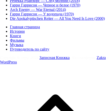
Ребекка Роанхорс — След молнии (2018)
Гарри Гаррисон — Черное и белое (1970)
Arch Enemy — War Eternal (2014)
Гарри Гаррисон — У водопада (1970)
Die Apokalyptischen Reiter — All You Need Is Love (2000)
Главная страница
Истории
Книги
Фильмы
Музыка
Путеводитель по сайту
Copyright & copy; 2024
Записная Книжка
. На платформе
Zakra
и
WordPress
.