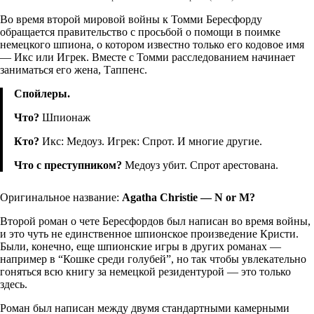
Во время второй мировой войны к Томми Бересфорду
обращается правительство с просьбой о помощи в поимке
немецкого шпиона, о котором известно только его кодовое имя
— Икс или Игрек. Вместе с Томми расследованием начинает
заниматься его жена, Таппенс.
Спойлеры.
Что?
Шпионаж
Кто?
Икс: Медоуз. Игрек: Спрот. И многие другие.
Что с преступником?
Медоуз убит. Спрот арестована.
Оригинальное название:
Agatha Christie — N or M?
Второй роман о чете Бересфордов был написан во время войны,
и это чуть не единственное шпионское произведение Кристи.
Были, конечно, еще шпионские игры в других романах —
например в “Кошке среди голубей”, но так чтобы увлекательно
гоняться всю книгу за немецкой резидентурой — это только
здесь.
Роман был написан между двумя стандартными камерными