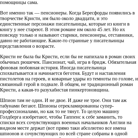
помощницы сама.
Вот именно так — пенсионеры. Когда Бересфорды появились в
творчестве Кристи, им было около двадцати, и это
единственные персонажи писательницы, которые из книги в
книгу у нее стареют. В этом романе им около 45 лет. Но их
повсюду только и называют старики, пенсионеры, отставники,
давно не работающие. Какие-то странные у писательницы
представления о возрасте.
Кристи не была бы Кристи, если бы не напихала в роман своих
обычных рюшечек. Пансионат, чай, игра в бридж. Обязательная
фоновая любовная история. Иногда писательница
спохватывается и начинается беготня. Будут и наставления
пистолетов на героев, и коварные удары из темноты по голове, и
связанный герой в подвале. В общем, не традиционный роман
Кристи, а какая-то разухабистая пинкертоновщина.
Шпион там не один. И не двое. И даже не трое. Они там аж
табунами бегают. Шпионы отрекламированны супер-
профессионалами, но как то не тянут. То целую машину
Голдберга изобретают, чтобы Таппенс к себе заманить, то
списки всех сочувствующих военных начальников Англии на
видном месте держат (вот прямо таки абсолютно все имена
шпионов и сочувствующих по всей стране собраны в одной