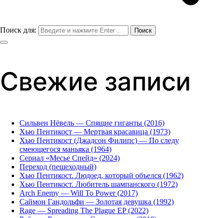
Поиск для:
Свежие записи
Сильвен Нёвель — Спящие гиганты (2016)
Хью Пентикост — Мертвая красавица (1973)
Хью Пентикост (Джадсон Филипс) — По следу
смеющегося маньяка (1964)
Сериал «Месье Спейд» (2024)
Переход (пешеходный)
Хью Пентикост. Людоед, который объелся (1962)
Хью Пентикост. Любитель шампанского (1972)
Arch Enemy — Will To Power (2017)
Саймон Гандольфи — Золотая девушка (1992)
Rage — Spreading The Plague EP (2022)