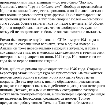
произведениями писательницы — до него было “Зло под
Солнцем”, после “Труп в библиотеке”. Вообще за время войны
Кристи написала более десятка романов, и по большей частью в
них война не упоминается даже фразой. Такие вот вырванные
из времени детективы. А тут прям сводки с полей — бомбежки
того города, боевые вылеты туда-то, пехота, пулеметы. В общем,
Кристи попробовала написать что-то злободневное, судя по
всему ей не понравилось и больше она так писать не пыталась.
Роман был впервые опубликован в США в марте 1941 года в
журнале, в сокращенном варианте, зато в одном номере. В
Англии он тоже первоначально выходил в журнале, и тоже в
сокращенном виде, но в женском еженедельнике в течении семи
номеров, с конца апреля по июнь 1941 года. И в конце того же
года было первое книжное издание.
Итак, действие романа происходит весной 1940 года. Старики
Бересфорд отчаянно ищут куда бы пристроится. Им так хочется
помочь своей родине в войне, но их никуда не берут из-за
возраста. До тех пор пока к ним не обращается представитель
разведки и не просит оказать содействие в раскрытии немецкого
шпиона. Дескать, каждый из штатных сотрудников разведки
может быть скомпрометирован, а пенсионеры Бересфорды нигде
не засвечены. Бересфорды соглашаются помочь. Точнее
предлагают работу только Томми, а Таппенс набивается в