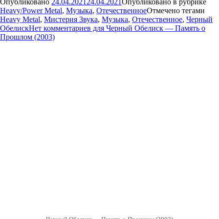
Опубликовано
24.04.2021
24.04.2021
Опубликовано в рубрике
Heavy/Power Metal
,
Музыка
,
Отечественное
Отмечено тегами
Heavy Metal
,
Мистерия Звука
,
Музыка
,
Отечественное
,
Черный
Обелиск
Нет комментариев
для Черный Обелиск — Память о
Прошлом (2003)