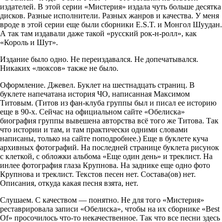
издателей. В этой серии «Мистерия» издала чуть больше десятка
дисков. Разные исполнители. Разных жанров и качества. У меня
вроде в этой серии еще были сборники E.S.T. и Монгол Шуудан.
А так там издавали даже такой «русский рок-н-ролл», как
«Король и Шут».
Издание было одно. Не переиздавался. Не допечатывался.
Никаких «люксов» также не было.
Оформление. Джевел. Буклет на шестнадцать страниц. В
буклете напечатана история ЧО, написанная Максимом
Титовым. (Титов из фан-клуба группы был и писал ее историю
еще в 90-х. Сейчас на официальном сайте «Обелиска»
биография группы вывешена авторства всё того же Титова. Так
что истории и там, и там практически одними словами
написаны, только на сайте поподробнее.) Еще в буклете куча
архивных фотографий. На последней странице буклета рисунок
с клеткой, с обложки альбома «Еще один день» и треклист. На
инлее фотография глаза Крупнова. На заднике еще одно фото
Крупнова и треклист. Текстов песен нет. Состава(ов) нет.
Описания, откуда какая песня взята, нет.
Слушаем. С качеством — понятно. Не для того «Мистерия»
реставрировала записи «Обелиска», чтобы на их сборнике «Best
Of» просочилось что-то некачественное. Так что все песни здесь