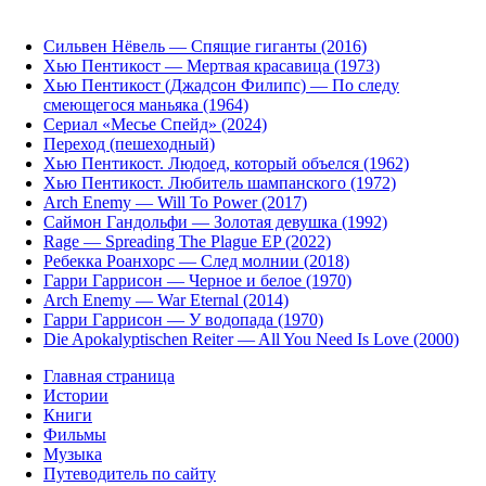
Сильвен Нёвель — Спящие гиганты (2016)
Хью Пентикост — Мертвая красавица (1973)
Хью Пентикост (Джадсон Филипс) — По следу
смеющегося маньяка (1964)
Сериал «Месье Спейд» (2024)
Переход (пешеходный)
Хью Пентикост. Людоед, который объелся (1962)
Хью Пентикост. Любитель шампанского (1972)
Arch Enemy — Will To Power (2017)
Саймон Гандольфи — Золотая девушка (1992)
Rage — Spreading The Plague EP (2022)
Ребекка Роанхорс — След молнии (2018)
Гарри Гаррисон — Черное и белое (1970)
Arch Enemy — War Eternal (2014)
Гарри Гаррисон — У водопада (1970)
Die Apokalyptischen Reiter — All You Need Is Love (2000)
Главная страница
Истории
Книги
Фильмы
Музыка
Путеводитель по сайту