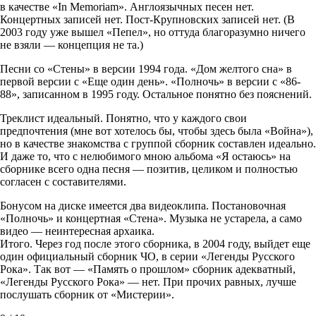
в качестве «In Memoriam». Англоязычных песен нет.
Концертных записей нет. Пост-Крупновских записей нет. (В
2003 году уже вышел «Пепел», но оттуда благоразумно ничего
не взяли — концепция не та.)
Песни со «Стены» в версии 1994 года. «Дом желтого сна» в
первой версии с «Еще один день». «Полночь» в версии с «86-
88», записанном в 1995 году. Остальное понятно без пояснений.
Треклист идеальный. Понятно, что у каждого свои
предпочтения (мне вот хотелось бы, чтобы здесь была «Война»),
но в качестве знакомства с группой сборник составлен идеально.
И даже то, что с нелюбимого мною альбома «Я остаюсь» на
сборнике всего одна песня — позитив, целиком и полностью
согласен с составителями.
Бонусом на диске имеется два видеоклипа. Постановочная
«Полночь» и концертная «Стена». Музыка не устарела, а само
видео — неинтересная архаика.
Итого. Через год после этого сборника, в 2004 году, выйдет еще
один официальный сборник ЧО, в серии «Легенды Русского
Рока». Так вот — «Память о прошлом» сборник адекватный,
«Легенды Русского Рока» — нет. При прочих равных, лучше
послушать сборник от «Мистерии».