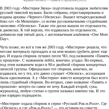
Черный Обелиск — Память о Прошлом (2003)
В 2003 году «Мистерия Звука» подготовила подарок любителям
русской тяжелой музыки. Были собраны, отреставрированы и
изданы архивы «Черного Обелиска». Вышел четырехдисковый
бокс-сет «In Memoriam», со всеми русскоязычными студийными
записями «Обелиска». Также эти диски вышли по отдельности,
в джевелах. К той версии, что издавалась по отдельности,
добавили еще пятый диск, с англоязычным альбомом «One More
Day».
Чуть позже, но всё в том же 2003 году, «Мистерия» решила, что
негоже материалу пропадать и на нем можно срубить денег еще
раз. И издала сборник лучших песен ЧО, под названием «Память
о прошлом». С названием лейбл, конечно, угадал. Во-первых,
под этим названием ходил в 90-е двойной сборник концертных
записей группы. Официально тот сборник, конечно, не
издавался, но у тех, кто давно слушает «Обелиск», ассоциация
была однозначная. А у «Мистерии» вместо концертов был всего
лишь студийный сборник. Во-вторых, само название «Память о
прошлом» затерто по самое не хочу. Каждый второй, сука,
журнализд, любую статью о группе называл именно так. И это
уже изрядно поднадоело.
«Мистерия» издала сборник в серии «Русский Рок-н-Ролл». Где
«Обелиск» и где «Рок-н-Ролл»? — это оставим на совести