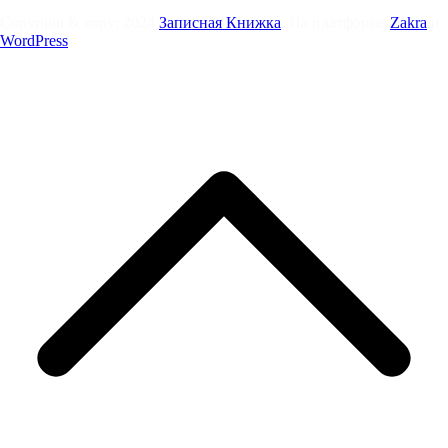
Copyright & copy; 2024
Записная Книжка
. На платформе
Zakra
и
WordPress
.