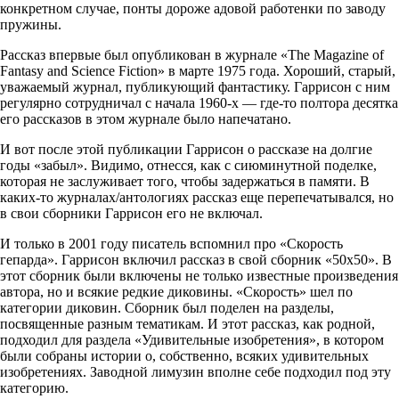
конкретном случае, понты дороже адовой работенки по заводу
пружины.
Рассказ впервые был опубликован в журнале «The Magazine of
Fantasy and Science Fiction» в марте 1975 года. Хороший, старый,
уважаемый журнал, публикующий фантастику. Гаррисон с ним
регулярно сотрудничал с начала 1960-х — где-то полтора десятка
его рассказов в этом журнале было напечатано.
И вот после этой публикации Гаррисон о рассказе на долгие
годы «забыл». Видимо, отнесся, как с сиюминутной поделке,
которая не заслуживает того, чтобы задержаться в памяти. В
каких-то журналах/антологиях рассказ еще перепечатывался, но
в свои сборники Гаррисон его не включал.
И только в 2001 году писатель вспомнил про «Скорость
гепарда». Гаррисон включил рассказ в свой сборник «50х50». В
этот сборник были включены не только известные произведения
автора, но и всякие редкие диковины. «Скорость» шел по
категории диковин. Сборник был поделен на разделы,
посвященные разным тематикам. И этот рассказ, как родной,
подходил для раздела «Удивительные изобретения», в котором
были собраны истории о, собственно, всяких удивительных
изобретениях. Заводной лимузин вполне себе подходил под эту
категорию.