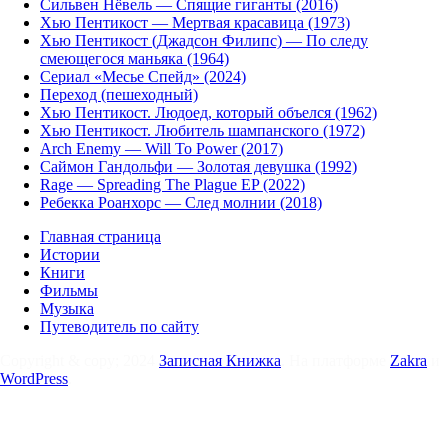
Сильвен Нёвель — Спящие гиганты (2016)
Хью Пентикост — Мертвая красавица (1973)
Хью Пентикост (Джадсон Филипс) — По следу
смеющегося маньяка (1964)
Сериал «Месье Спейд» (2024)
Переход (пешеходный)
Хью Пентикост. Людоед, который объелся (1962)
Хью Пентикост. Любитель шампанского (1972)
Arch Enemy — Will To Power (2017)
Саймон Гандольфи — Золотая девушка (1992)
Rage — Spreading The Plague EP (2022)
Ребекка Роанхорс — След молнии (2018)
Главная страница
Истории
Книги
Фильмы
Музыка
Путеводитель по сайту
Copyright & copy; 2024
Записная Книжка
. На платформе
Zakra
и
WordPress
.