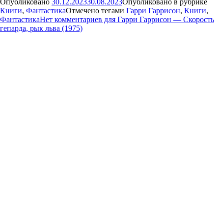
Опубликовано
30.12.2023
30.08.2023
Опубликовано в рубрике
Книги
,
Фантастика
Отмечено тегами
Гарри Гаррисон
,
Книги
,
Фантастика
Нет комментариев
для Гарри Гаррисон — Скорость
гепарда, рык льва (1975)