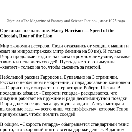
Журнал «The Magazine of Fantasy and Science Fiction», март 1975 года
Оригинальное название:
Harry Harrison — Speed of the
Cheetah, Roar of the Lion.
Мир экономии ресурсов. Люди отказались от мощных машин и
ездят на микролитражках (литр бензина на 50 км). И только
Генри продолжает ездить на своем огромном лимузине, вызывая
зависть и ненависть соседей. Пусть даже этого лимузина
«хватает» только на то, чтобы съездить за газетой.
Небольшой рассказ Гаррисона. Буквально на 3 странички.
Рассказ о необычном изобретении, с парадоксальной концовкой
— Гаррисон тут «играет» на территории Роберта Шекли. В
последних абзацах «Скорости гепарда» раскрывается, что
лимузин работает на пружине и ради десятиминутной поездки
Генри должен ее два часа вручную заводить. А звук мотора и
выхлопные газы — всего лишь «спецэффекты», которые Генри
придумывает, чтобы позлить соседей.
В общем, «Скорость гепарда» обыгрывается стандартный тезис
про то, что «хороший понт завсегда дороже денег». В данном