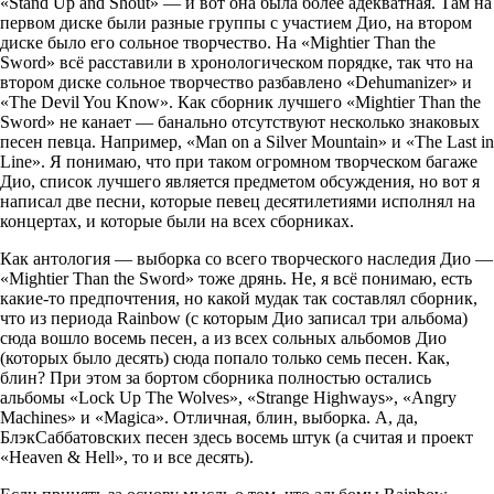
«Stand Up and Shout» — и вот она была более адекватная. Там на
первом диске были разные группы с участием Дио, на втором
диске было его сольное творчество. На «Mightier Than the
Sword» всё расставили в хронологическом порядке, так что на
втором диске сольное творчество разбавлено «Dehumanizer» и
«The Devil You Know». Как сборник лучшего «Mightier Than the
Sword» не канает — банально отсутствуют несколько знаковых
песен певца. Например, «Man on a Silver Mountain» и «The Last in
Line». Я понимаю, что при таком огромном творческом багаже
Дио, список лучшего является предметом обсуждения, но вот я
написал две песни, которые певец десятилетиями исполнял на
концертах, и которые были на всех сборниках.
Как антология — выборка со всего творческого наследия Дио —
«Mightier Than the Sword» тоже дрянь. Не, я всё понимаю, есть
какие-то предпочтения, но какой мудак так составлял сборник,
что из периода Rainbow (с которым Дио записал три альбома)
сюда вошло восемь песен, а из всех сольных альбомов Дио
(которых было десять) сюда попало только семь песен. Как,
блин? При этом за бортом сборника полностью остались
альбомы «Lock Up The Wolves», «Strange Highways», «Angry
Machines» и «Magica». Отличная, блин, выборка. А, да,
БлэкСаббатовских песен здесь восемь штук (а считая и проект
«Heaven & Hell», то и все десять).