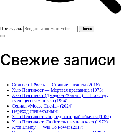
Поиск для:
Свежие записи
Сильвен Нёвель — Спящие гиганты (2016)
Хью Пентикост — Мертвая красавица (1973)
Хью Пентикост (Джадсон Филипс) — По следу
смеющегося маньяка (1964)
Сериал «Месье Спейд» (2024)
Переход (пешеходный)
Хью Пентикост. Людоед, который объелся (1962)
Хью Пентикост. Любитель шампанского (1972)
Arch Enemy — Will To Power (2017)