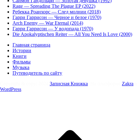
Саймон Гандольфи — Золотая девушка (1992)
Rage — Spreading The Plague EP (2022)
Ребекка Роанхорс — След молнии (2018)
Гарри Гаррисон — Черное и белое (1970)
Arch Enemy — War Eternal (2014)
Гарри Гаррисон — У водопада (1970)
Die Apokalyptischen Reiter — All You Need Is Love (2000)
Главная страница
Истории
Книги
Фильмы
Музыка
Путеводитель по сайту
Copyright & copy; 2024
Записная Книжка
. На платформе
Zakra
и
WordPress
.