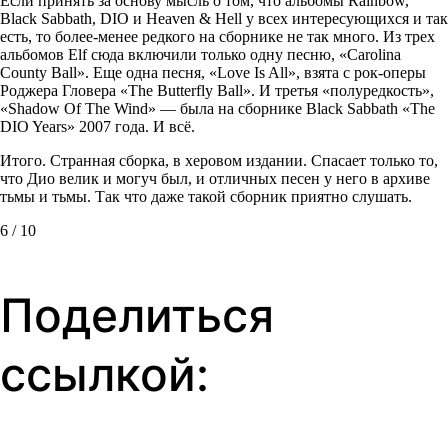
Если принять за основу мысль о том, что альбомы Rainbow,
Black Sabbath, DIO и Heaven & Hell у всех интересующихся и так
есть, то более-менее редкого на сборнике не так много. Из трех
альбомов Elf сюда включили только одну песню, «Carolina
County Ball». Еще одна песня, «Love Is All», взята с рок-оперы
Роджера Гловера «The Butterfly Ball». И третья «полуредкость»,
«Shadow Of The Wind» — была на сборнике Black Sabbath «The
DIO Years» 2007 года. И всё.
Итого. Странная сборка, в херовом издании. Спасает только то,
что Дио велик и могуч был, и отличных песен у него в архиве
тьмы и тьмы. Так что даже такой сборник приятно слушать.
6 / 10
Поделиться
ссылкой: