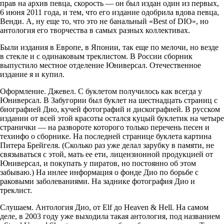
прав на архив певца, скорость — он был издан один из первых,
6 июня 2011 года, и тем, что его издание одобрила вдова певца,
Венди. А, ну еще то, что это не банальный «Best of DIO», но
антология его творчества в самых разных коллективах.
Были издания в Европе, в Японии, так еще по мелочи, но везде
в стекле и с одинаковым треклистом. В России сборник
выпустило местное отделение Юниверсал. Отечественное
издание я и купил.
Оформление. Джевел. С буклетом получилось как всегда у
Юниверсал. В Забугории был буклет на шестнадцать страниц с
биографией Дио, кучей фотографий и дискографией. В русском
издании от всей этой красоты остался куцый буклетик на четыре
странички — на развороте которого только перечень песен и
техинфо о сборнике. На последней странице буклета картина
Питера Брейгеля. (Сколько раз уже делал зарубку в памяти, не
связываться с этой, мать ее ети, лицензионной продукцией от
Юниверсал, и покупать у пиратов, но постоянно об этом
забываю.) На инлее информация о фонде Дио по борьбе с
раковыми заболеваниями. На заднике фотография Дио и
треклист.
Слушаем. Антология Дио, от Elf до Heaven & Hell. На самом
деле, в 2003 году уже выходила такая антология, под названием