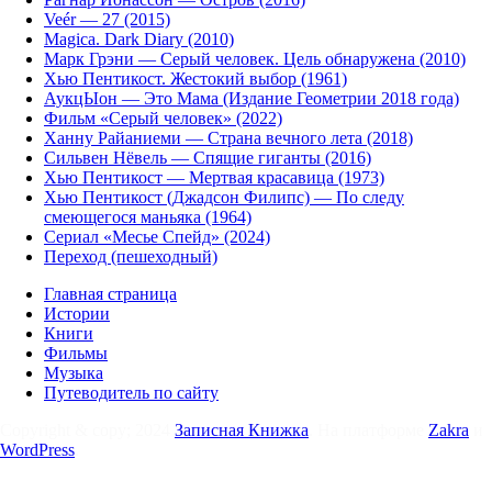
Veér — 27 (2015)
Magica. Dark Diary (2010)
Марк Грэни — Серый человек. Цель обнаружена (2010)
Хью Пентикост. Жестокий выбор (1961)
АукцЫон — Это Мама (Издание Геометрии 2018 года)
Фильм «Серый человек» (2022)
Ханну Райаниеми — Страна вечного лета (2018)
Сильвен Нёвель — Спящие гиганты (2016)
Хью Пентикост — Мертвая красавица (1973)
Хью Пентикост (Джадсон Филипс) — По следу
смеющегося маньяка (1964)
Сериал «Месье Спейд» (2024)
Переход (пешеходный)
Главная страница
Истории
Книги
Фильмы
Музыка
Путеводитель по сайту
Copyright & copy; 2024
Записная Книжка
. На платформе
Zakra
и
WordPress
.