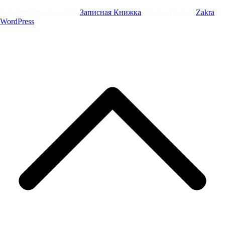
Copyright & copy; 2024
Записная Книжка
. На платформе
Zakra
и
WordPress
.