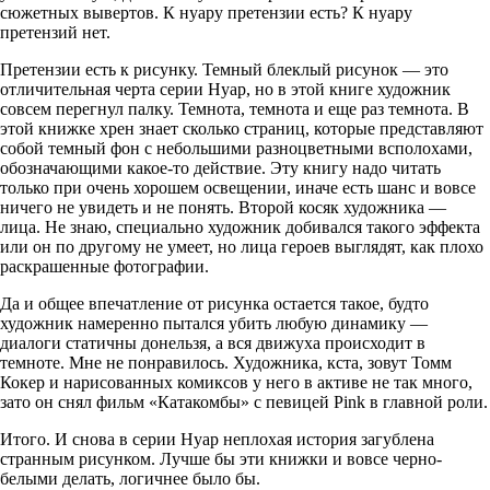
сюжетных вывертов. К нуару претензии есть? К нуару
претензий нет.
Претензии есть к рисунку. Темный блеклый рисунок — это
отличительная черта серии Нуар, но в этой книге художник
совсем перегнул палку. Темнота, темнота и еще раз темнота. В
этой книжке хрен знает сколько страниц, которые представляют
собой темный фон с небольшими разноцветными всполохами,
обозначающими какое-то действие. Эту книгу надо читать
только при очень хорошем освещении, иначе есть шанс и вовсе
ничего не увидеть и не понять. Второй косяк художника —
лица. Не знаю, специально художник добивался такого эффекта
или он по другому не умеет, но лица героев выглядят, как плохо
раскрашенные фотографии.
Да и общее впечатление от рисунка остается такое, будто
художник намеренно пытался убить любую динамику —
диалоги статичны донельзя, а вся движуха происходит в
темноте. Мне не понравилось. Художника, кста, зовут Томм
Кокер и нарисованных комиксов у него в активе не так много,
зато он снял фильм «Катакомбы» с певицей Pink в главной роли.
Итого. И снова в серии Нуар неплохая история загублена
странным рисунком. Лучше бы эти книжки и вовсе черно-
белыми делать, логичнее было бы.