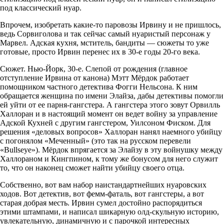
под классический нуар.
Впрочем, изобретать какие-то паровозы Ирвину и не пришлось,
ведь Сорвиголова и так сейчас самый нуаристый персонаж у
Марвел. Адская кухня, мститель, бандиты — сюжеты то уже
готовые, просто Ирвин перенес их в 30-е годы 20-го века.
Сюжет. Нью-Йорк, 30-е. Слепой от рождения (главное
отступление Ирвина от канона) Мэтт Мёрдок работает
помощником частного детектива Фогги Нельсона. К ним
обращается женщина по имени Элайза, дабы детективы помогли
ей уйти от ее парня-гангстера. А гангстера этого зовут Орвилль
Халлоран и в настоящий момент он ведет войну за управление
Адской Кухней с другим гангстером, Уилсоном Фиском. Для
решения «деловых вопросов» Халлоран нанял наемного убийцу
с погонялом «Меченный» (это так на русском перевели
«Bullseye»). Мёрдок впрягается за Элайзу в эту войнушку между
Халлораном и Кингпином, к тому же бонусом для него служит
то, что он наконец сможет найти убийцу своего отца.
Собственно, вот вам набор наистандартнейших нуаровских
ходов. Вот детектив, вот фемм-фаталь, вот гангстеры, а вот
старая добрая месть. Ирвин сумел достойно распорядиться
этими штампами, и написал шикарную олд-скульную историю,
увлекательную, динамичную и с парочкой интересных