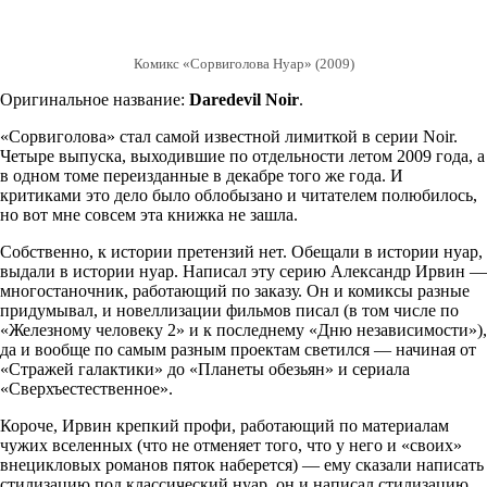
Комикс «Сорвиголова Нуар» (2009)
Оригинальное название:
Daredevil Noir
.
«Сорвиголова» стал самой известной лимиткой в серии Noir.
Четыре выпуска, выходившие по отдельности летом 2009 года, а
в одном томе переизданные в декабре того же года. И
критиками это дело было облобызано и читателем полюбилось,
но вот мне совсем эта книжка не зашла.
Собственно, к истории претензий нет. Обещали в истории нуар,
выдали в истории нуар. Написал эту серию Александр Ирвин —
многостаночник, работающий по заказу. Он и комиксы разные
придумывал, и новеллизации фильмов писал (в том числе по
«Железному человеку 2» и к последнему «Дню независимости»),
да и вообще по самым разным проектам светился — начиная от
«Стражей галактики» до «Планеты обезьян» и сериала
«Сверхъестественное».
Короче, Ирвин крепкий профи, работающий по материалам
чужих вселенных (что не отменяет того, что у него и «своих»
внецикловых романов пяток наберется) — ему сказали написать
стилизацию под классический нуар, он и написал стилизацию