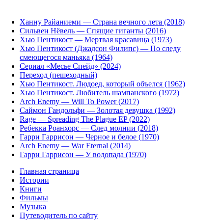
Ханну Райаниеми — Страна вечного лета (2018)
Сильвен Нёвель — Спящие гиганты (2016)
Хью Пентикост — Мертвая красавица (1973)
Хью Пентикост (Джадсон Филипс) — По следу
смеющегося маньяка (1964)
Сериал «Месье Спейд» (2024)
Переход (пешеходный)
Хью Пентикост. Людоед, который объелся (1962)
Хью Пентикост. Любитель шампанского (1972)
Arch Enemy — Will To Power (2017)
Саймон Гандольфи — Золотая девушка (1992)
Rage — Spreading The Plague EP (2022)
Ребекка Роанхорс — След молнии (2018)
Гарри Гаррисон — Черное и белое (1970)
Arch Enemy — War Eternal (2014)
Гарри Гаррисон — У водопада (1970)
Главная страница
Истории
Книги
Фильмы
Музыка
Путеводитель по сайту