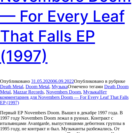
— For Every Leaf
That Falls EP
(1997)
Опубликовано
31.05.2020
06.09.2022
Опубликовано в рубрике
Death Metal
,
Doom Metal
,
Музыка
Отмечено тегами
Death Doom
Metal
,
Mazzar Records
,
Novembers Doom
,
Музыка
Нет
комментариев
для Novembers Doom — For Every Leaf That Falls
EP (1997)
Первый ЕР Novembers Doom. Вышел в декабре 1997 года. В
1997 году Novembers Doom лежал в руинах. Контракт с
итальянцами Avantgarde, выпустившими дебютник группы в
1995 году, не контракт и был. Музыканты разбежались. От