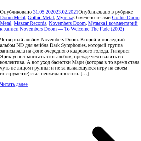
Опубликовано
31.05.2020
23.02.2021
Опубликовано в рубрике
Doom Metal
,
Gothic Metal
,
Музыка
Отмечено тегами
Gothic Doom
Metal
,
Mazzar Records
,
Novembers Doom
,
Музыка
1 комментарий
к записи Novembers Doom — To Welcome The Fade (2002)
Четвертый альбом Novembers Doom. Второй и последний
альбом ND для лейбла Dark Symphonies, который группа
записывала на фоне очередного кадрового голода. Гитарист
Эрик успел записать этот альбом, прежде чем свалить из
коллектива. А вот уход басистки Мари (которая в то время стала
чуть не лицом группы; и не за выдающуюся игру на своем
инструменте) стал неожиданностью. […]
Читать далее