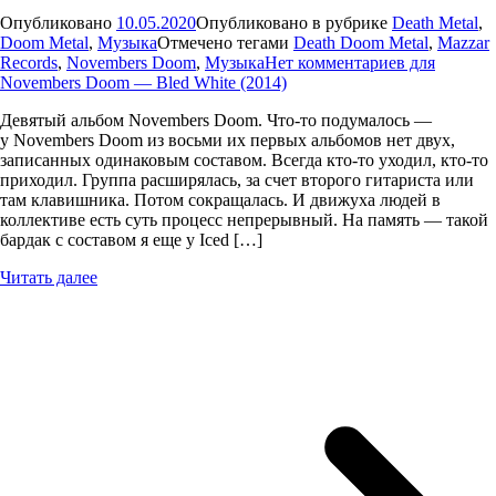
Опубликовано
10.05.2020
Опубликовано в рубрике
Death Metal
,
Doom Metal
,
Музыка
Отмечено тегами
Death Doom Metal
,
Mazzar
Records
,
Novembers Doom
,
Музыка
Нет комментариев
для
Novembers Doom — Bled White (2014)
Девятый альбом Novembers Doom. Что-то подумалось —
у Novembers Doom из восьми их первых альбомов нет двух,
записанных одинаковым составом. Всегда кто-то уходил, кто-то
приходил. Группа расширялась, за счет второго гитариста или
там клавишника. Потом сокращалась. И движуха людей в
коллективе есть суть процесс непрерывный. На память — такой
бардак с составом я еще у Iced […]
Читать далее