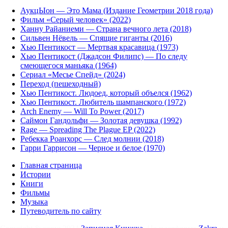
АукцЫон — Это Мама (Издание Геометрии 2018 года)
Фильм «Серый человек» (2022)
Ханну Райаниеми — Страна вечного лета (2018)
Сильвен Нёвель — Спящие гиганты (2016)
Хью Пентикост — Мертвая красавица (1973)
Хью Пентикост (Джадсон Филипс) — По следу
смеющегося маньяка (1964)
Сериал «Месье Спейд» (2024)
Переход (пешеходный)
Хью Пентикост. Людоед, который объелся (1962)
Хью Пентикост. Любитель шампанского (1972)
Arch Enemy — Will To Power (2017)
Саймон Гандольфи — Золотая девушка (1992)
Rage — Spreading The Plague EP (2022)
Ребекка Роанхорс — След молнии (2018)
Гарри Гаррисон — Черное и белое (1970)
Главная страница
Истории
Книги
Фильмы
Музыка
Путеводитель по сайту