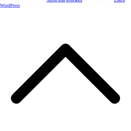
Copyright & copy; 2024
Записная Книжка
. На платформе
Zakra
и
WordPress
.