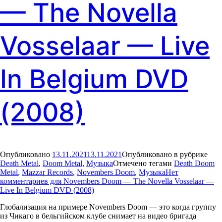
— The Novella
Vosselaar — Live
In Belgium DVD
(2008)
Опубликовано
13.11.2021
13.11.2021
Опубликовано в рубрике
Death Metal
,
Doom Metal
,
Музыка
Отмечено тегами
Death Doom
Metal
,
Mazzar Records
,
Novembers Doom
,
Музыка
Нет
комментариев
для Novembers Doom — The Novella Vosselaar —
Live In Belgium DVD (2008)
Глобализация на примере Novembers Doom — это когда группу
из Чикаго в бельгийском клубе снимает на видео бригада