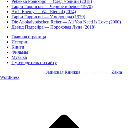
Ребекка Роанхорс — След молнии (2018)
Гарри Гаррисон — Черное и белое (1970)
Arch Enemy — War Eternal (2014)
Гарри Гаррисон — У водопада (1970)
Die Apokalyptischen Reiter — All You Need Is Love (2000)
Дэвид Пэдрейра — Пороховая Луна (2018)
Главная страница
Истории
Книги
Фильмы
Музыка
Путеводитель по сайту
Copyright & copy; 2024
Записная Книжка
. На платформе
Zakra
и
WordPress
.