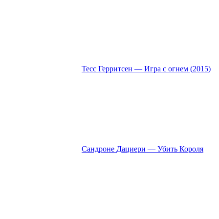
Тесс Герритсен — Игра с огнем (2015)
Сандроне Дациери — Убить Короля