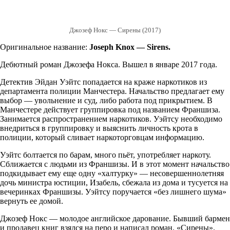
Джозеф Нокс — Сирены (2017)
Оригинальное название:
Joseph Knox — Sirens.
Дебютный роман Джозефа Нокса. Вышел в январе 2017 года.
Детектив Эйдан Уэйтс попадается на краже наркотиков из
департамента полиции Манчестера. Начальство предлагает ему
выбор — увольнение и суд, либо работа под прикрытием. В
Манчестере действует группировка под названием Франшиза.
Занимается распространением наркотиков. Уэйтсу необходимо
внедриться в группировку и выяснить личность крота в
полиции, который сливает наркоторговцам информацию.
Уэйтс болтается по барам, много пьёт, употребляет наркоту.
Сближается с людьми из Франшизы. И в этот момент начальство
подкидывает ему еще одну «халтурку» — несовершеннолетняя
дочь министра юстиции, Изабель, сбежала из дома и тусуется на
вечеринках Франшизы. Уэйтсу поручается «без лишнего шума»
вернуть ее домой.
Джозеф Нокс — молодое английское дарование. Бывший бармен
и продавец книг взялся на перо и написал роман. «Сирены».