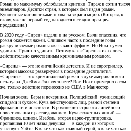
Роман по максимуму облобызали критики. Тираж в сотни тысяч
экземпляров. Десятки стран, в которых был издан роман.
Купленные киношниками права на экранизацию. (Которая, к
слову, уже не первый год находится в стадии пре-пре-
продакшена.)
В 2020 году «Сирен» издали и на русском. Были опасения, что
роман окажется лажей. Слишком часто в последние годы
раскручиваемые романы оказывают фуфлом. Но Нокс сумел
удивить. Приятно удивить. Потому как «Сирены» оказались
действительно качественным криминальным романом.
«Сирены» — это не английский детектив. И не евротриллер,
который массово развернулся в последние десятилетия.
«Сирены» — это криминальный роман в духе американского
нео-нуара. Джеймса Эллроя знаете? Вот, Нокс примерно о том
же, только действие перенесено из США в Манчестер.
Ночная жизнь. Бары и вечеринки. Полицейский, ужинающий
спидами и бухлом. Куча действующих лиц, разной степени
фриковости и опасности. В романе нет строгого линейного
повествования с расследованием. Куча сюжетных линий —
Франшиза, шпион, Изабель, вторая нарко-группировка,
пропавшая 10 лет назад девушка — в каждой из которых
участвует Уэйтс. В каких-то как главный герой, в каких-то как