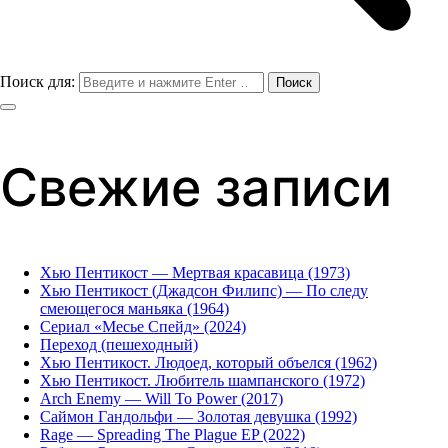
Поиск для:
Свежие записи
Хью Пентикост — Мертвая красавица (1973)
Хью Пентикост (Джадсон Филипс) — По следу
смеющегося маньяка (1964)
Сериал «Месье Спейд» (2024)
Переход (пешеходный)
Хью Пентикост. Людоед, который объелся (1962)
Хью Пентикост. Любитель шампанского (1972)
Arch Enemy — Will To Power (2017)
Саймон Гандольфи — Золотая девушка (1992)
Rage — Spreading The Plague EP (2022)