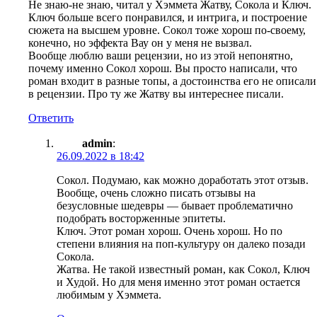
Не знаю-не знаю, читал у Хэммета Жатву, Сокола и Ключ.
Ключ больше всего понравился, и интрига, и построение
сюжета на высшем уровне. Сокол тоже хорош по-своему,
конечно, но эффекта Вау он у меня не вызвал.
Вообще люблю ваши рецензии, но из этой непонятно,
почему именно Сокол хорош. Вы просто написали, что
роман входит в разные топы, а достоинства его не описали
в рецензии. Про ту же Жатву вы интереснее писали.
Ответить
admin
:
26.09.2022 в 18:42
Сокол. Подумаю, как можно доработать этот отзыв.
Вообще, очень сложно писать отзывы на
безусловные шедевры — бывает проблематично
подобрать восторженные эпитеты.
Ключ. Этот роман хорош. Очень хорош. Но по
степени влияния на поп-культуру он далеко позади
Сокола.
Жатва. Не такой известный роман, как Сокол, Ключ
и Худой. Но для меня именно этот роман остается
любимым у Хэммета.