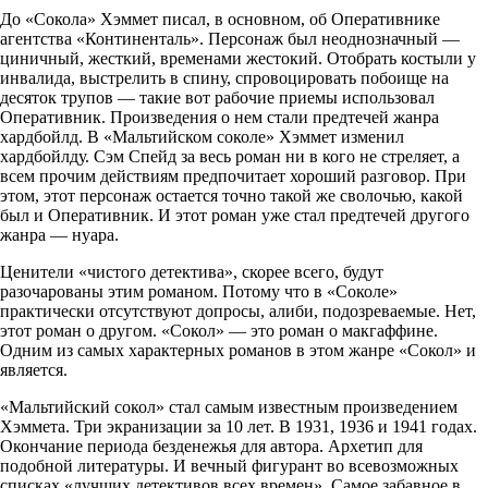
До «Сокола» Хэммет писал, в основном, об Оперативнике
агентства «Континенталь». Персонаж был неоднозначный —
циничный, жесткий, временами жестокий. Отобрать костыли у
инвалида, выстрелить в спину, спровоцировать побоище на
десяток трупов — такие вот рабочие приемы использовал
Оперативник. Произведения о нем стали предтечей жанра
хардбойлд. В «Мальтийском соколе» Хэммет изменил
хардбойлду. Сэм Спейд за весь роман ни в кого не стреляет, а
всем прочим действиям предпочитает хороший разговор. При
этом, этот персонаж остается точно такой же сволочью, какой
был и Оперативник. И этот роман уже стал предтечей другого
жанра — нуара.
Ценители «чистого детектива», скорее всего, будут
разочарованы этим романом. Потому что в «Соколе»
практически отсутствуют допросы, алиби, подозреваемые. Нет,
этот роман о другом. «Сокол» — это роман о макгаффине.
Одним из самых характерных романов в этом жанре «Сокол» и
является.
«Мальтийский сокол» стал самым известным произведением
Хэммета. Три экранизации за 10 лет. В 1931, 1936 и 1941 годах.
Окончание периода безденежья для автора. Архетип для
подобной литературы. И вечный фигурант во всевозможных
списках «лучших детективов всех времен». Самое забавное в