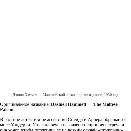
Дэшил Хэммет — Мальтийский сокол, первое издание, 1930 год
Оригинальное название:
Dashiell Hammett — The Maltese
Falcon.
В частное детективное агентство Спейда и Арчера обращается
мисс Уондерли. У нее на вечер назначена непростая встреча и
она хочет, чтобы детективы ее на всякий случай «прикрыли».