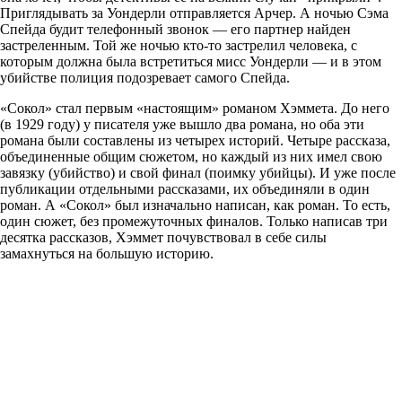
Приглядывать за Уондерли отправляется Арчер. А ночью Сэма
Спейда будит телефонный звонок — его партнер найден
застреленным. Той же ночью кто-то застрелил человека, с
которым должна была встретиться мисс Уондерли — и в этом
убийстве полиция подозревает самого Спейда.
«Сокол» стал первым «настоящим» романом Хэммета. До него
(в 1929 году) у писателя уже вышло два романа, но оба эти
романа были составлены из четырех историй. Четыре рассказа,
объединенные общим сюжетом, но каждый из них имел свою
завязку (убийство) и свой финал (поимку убийцы). И уже после
публикации отдельными рассказами, их объединяли в один
роман. А «Сокол» был изначально написан, как роман. То есть,
один сюжет, без промежуточных финалов. Только написав три
десятка рассказов, Хэммет почувствовал в себе силы
замахнуться на большую историю.