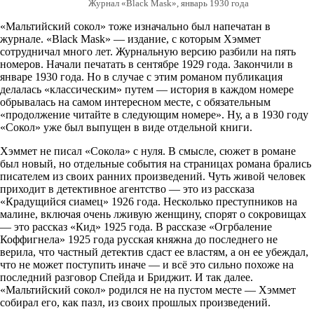
Журнал «Black Mask», январь 1930 года
«Мальтийский сокол» тоже изначально был напечатан в
журнале. «Black Mask» — издание, с которым Хэммет
сотрудничал много лет. Журнальную версию разбили на пять
номеров. Начали печатать в сентябре 1929 года. Закончили в
январе 1930 года. Но в случае с этим романом публикация
делалась «классическим» путем — история в каждом номере
обрывалась на самом интересном месте, с обязательным
«продолжение читайте в следующим номере». Ну, а в 1930 году
«Сокол» уже был выпущен в виде отдельной книги.
Хэммет не писал «Сокола» с нуля. В смысле, сюжет в романе
был новый, но отдельные события на страницах романа брались
писателем из своих ранних произведений. Чуть живой человек
приходит в детективное агентство — это из рассказа
«Крадущийся сиамец» 1926 года. Несколько преступников на
малине, включая очень лживую женщину, спорят о сокровищах
— это рассказ «Кид» 1925 года. В рассказе «Огрбаление
Коффигнела» 1925 года русская княжна до последнего не
верила, что частный детектив сдаст ее властям, а он ее убеждал,
что не может поступить иначе — и всё это сильно похоже на
последний разговор Спейда и Бриджит. И так далее.
«Мальтийский сокол» родился не на пустом месте — Хэммет
собирал его, как пазл, из своих прошлых произведений.