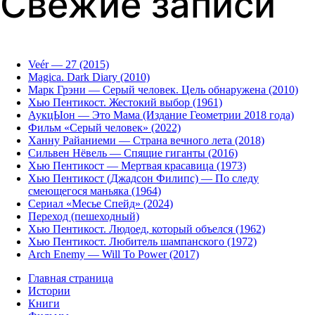
Свежие записи
Veér — 27 (2015)
Magica. Dark Diary (2010)
Марк Грэни — Серый человек. Цель обнаружена (2010)
Хью Пентикост. Жестокий выбор (1961)
АукцЫон — Это Мама (Издание Геометрии 2018 года)
Фильм «Серый человек» (2022)
Ханну Райаниеми — Страна вечного лета (2018)
Сильвен Нёвель — Спящие гиганты (2016)
Хью Пентикост — Мертвая красавица (1973)
Хью Пентикост (Джадсон Филипс) — По следу
смеющегося маньяка (1964)
Сериал «Месье Спейд» (2024)
Переход (пешеходный)
Хью Пентикост. Людоед, который объелся (1962)
Хью Пентикост. Любитель шампанского (1972)
Arch Enemy — Will To Power (2017)
Главная страница
Истории
Книги