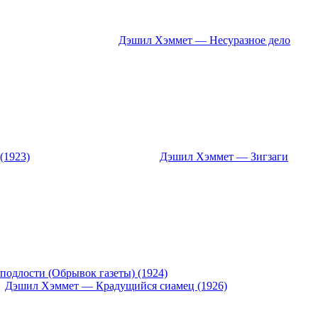
Дэшил Хэммет — Несуразное дело
(1923)
Дэшил Хэммет — Зигзаги
подлости (Обрывок газеты) (1924)
Дэшил Хэммет — Крадущийся сиамец (1926)